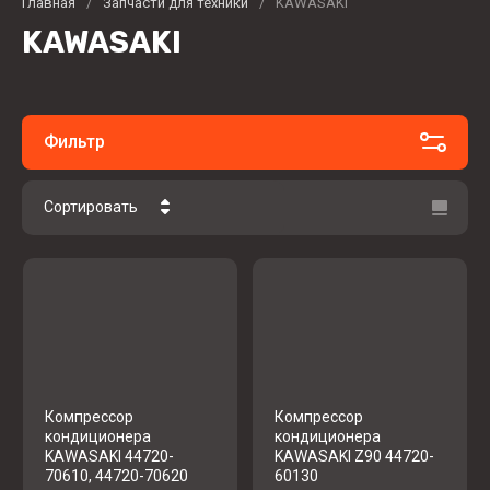
Главная
/
Запчасти для техники
/
KAWASAKI
KAWASAKI
Фильтр
Сортировать
Цена - убывание
Цена - возрастание
Название - Я-А
Название - А-Я
Компрессор
Компрессор
кондиционера
кондиционера
KAWASAKI 44720-
KAWASAKI Z90 44720-
70610, 44720-70620
60130