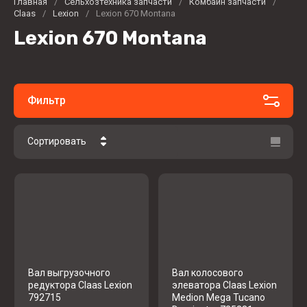
Главная
/
Сельхозтехника запчасти
/
Комбайн запчасти
/
Claas
/
Lexion
/
Lexion 670 Montana
Lexion 670 Montana
Фильтр
Сортировать
Цена - убывание
Цена - возрастание
Название - Я-А
Название - А-Я
Вал выгрузочного
Вал колосового
редуктора Claas Lexion
элеватора Claas Lexion
792715
Medion Mega Tucano