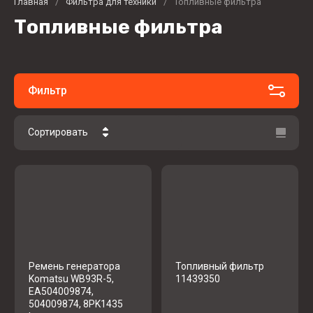
Главная
/
Фильтра для техники
/
Топливные фильтра
Топливные фильтра
Фильтр
Сортировать
Цена - убывание
Цена - возрастание
Название - Я-А
Название - А-Я
Ремень генератора
Топливный фильтр
Komatsu WB93R-5,
11439350
EA504009874,
504009874, 8PK1435