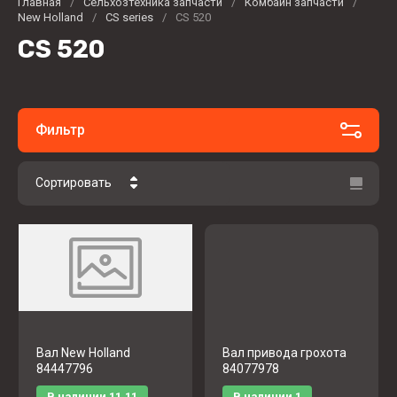
Главная
/
Сельхозтехника запчасти
/
Комбайн запчасти
/
New Holland
/
CS series
/
CS 520
CS 520
Фильтр
Сортировать
Цена - убывание
Цена - возрастание
Название - Я-А
Название - А-Я
Вал New Holland
Вал привода грохота
84447796
84077978
В наличии
11.11
В наличии
1