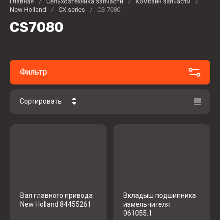
Главная
/
Сельхозтехника запчасти
/
Комбайн запчасти
/
New Holland
/
CX series
/
CS 7080
CS7080
Фильтр
Сортировать
Цена - убывание
Цена - возрастание
Название - Я-А
Название - А-Я
Вал главного привода
Вкладыш подшипника
New Holland 84455261
измельчителя
061055.1